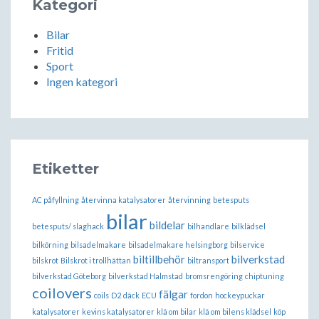
Kategori
Bilar
Fritid
Sport
Ingen kategori
Etiketter
AC påfyllning
återvinna katalysatorer
återvinning
betesputs
bilar
bildelar
betesputs/ slaghack
bilhandlare
bilklädsel
bilkörning
bilsadelmakare
bilsadelmakare helsingborg
bilservice
biltillbehör
bilverkstad
bilskrot
Bilskrot i trollhättan
biltransport
bilverkstad Göteborg
bilverkstad Halmstad
bromsrengöring
chiptuning
coilovers
fälgar
coils
D2
däck
ECU
fordon
hockeypuckar
katalysatorer
kevins katalysatorer
klä om bilar
klä om bilens klädsel
köp