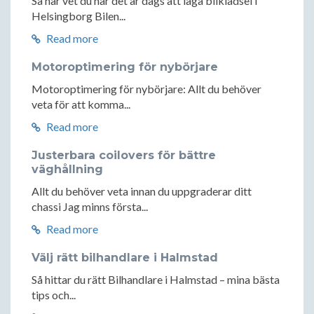
Så här vet du när det är dags att laga bilklädsel i
Helsingborg Bilen...
Read more
Motoroptimering för nybörjare
Motoroptimering för nybörjare: Allt du behöver
veta för att komma...
Read more
Justerbara coilovers för bättre
väghållning
Allt du behöver veta innan du uppgraderar ditt
chassi Jag minns första...
Read more
Välj rätt bilhandlare i Halmstad
Så hittar du rätt Bilhandlare i Halmstad – mina bästa
tips och...