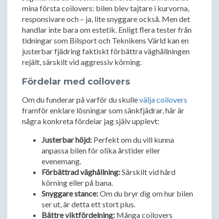
mina första coilovers: bilen blev tajtare i kurvorna,
responsivare och – ja, lite snyggare också. Men det
handlar inte bara om estetik. Enligt flera tester från
tidningar som Bilsport och Teknikens Värld kan en
justerbar fjädring faktiskt förbättra väghållningen
rejält, särskilt vid aggressiv körning.
Fördelar med coilovers
Om du funderar på varför du skulle
välja coilovers
framför enklare lösningar som sänkfjädrar, här är
några konkreta fördelar jag själv upplevt:
Justerbar höjd:
Perfekt om du vill kunna
anpassa bilen för olika årstider eller
evenemang.
Förbättrad väghållning:
Särskilt vid hård
körning eller på bana.
Snyggare stance:
Om du bryr dig om hur bilen
ser ut, är detta ett stort plus.
Bättre viktfördelning:
Många coilovers