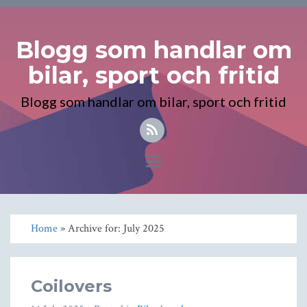
Blogg som handlar om
bilar, sport och fritid
Blogg som handlar om bilar, sport och fritid
Toggle
navigation
Home
» Archive for: July 2025
Coilovers