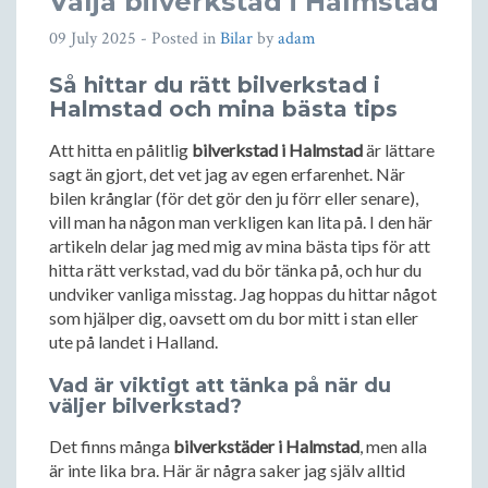
Välja bilverkstad i Halmstad
09 July 2025
- Posted in
Bilar
by
adam
Så hittar du rätt bilverkstad i
Halmstad och mina bästa tips
Att hitta en pålitlig
bilverkstad i Halmstad
är lättare
sagt än gjort, det vet jag av egen erfarenhet. När
bilen krånglar (för det gör den ju förr eller senare),
vill man ha någon man verkligen kan lita på. I den här
artikeln delar jag med mig av mina bästa tips för att
hitta rätt verkstad, vad du bör tänka på, och hur du
undviker vanliga misstag. Jag hoppas du hittar något
som hjälper dig, oavsett om du bor mitt i stan eller
ute på landet i Halland.
Vad är viktigt att tänka på när du
väljer bilverkstad?
Det finns många
bilverkstäder i Halmstad
, men alla
är inte lika bra. Här är några saker jag själv alltid