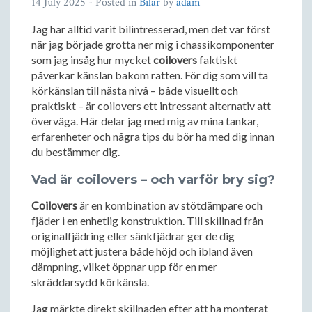
14 July 2025
- Posted in
Bilar
by
adam
Jag har alltid varit bilintresserad, men det var först
när jag började grotta ner mig i chassikomponenter
som jag insåg hur mycket
coilovers
faktiskt
påverkar känslan bakom ratten. För dig som vill ta
körkänslan till nästa nivå – både visuellt och
praktiskt – är coilovers ett intressant alternativ att
överväga. Här delar jag med mig av mina tankar,
erfarenheter och några tips du bör ha med dig innan
du bestämmer dig.
Vad är coilovers – och varför bry sig?
Coilovers
är en kombination av stötdämpare och
fjäder i en enhetlig konstruktion. Till skillnad från
originalfjädring eller sänkfjädrar ger de dig
möjlighet att justera både höjd och ibland även
dämpning, vilket öppnar upp för en mer
skräddarsydd körkänsla.
Jag märkte direkt skillnaden efter att ha monterat