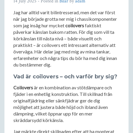
14 July 2025
- Posted in
Bilar
by
adam
Jag har alltid varit bilintresserad, men det var först
när jag började grotta ner mig i chassikomponenter
som jag insåg hur mycket
coilovers
faktiskt
påverkar känslan bakom ratten. För dig som vill ta
körkänslan till nästa nivå – både visuellt och
praktiskt – är coilovers ett intressant alternativ att
överväga. Här delar jag med mig av mina tankar,
erfarenheter och några tips du bör ha med dig innan
du bestämmer dig.
Vad är coilovers – och varför bry sig?
Coilovers
är en kombination av stötdämpare och
fjäder i en enhetlig konstruktion. Till skillnad från
originalfjädring eller sänkfjädrar ger de dig
möjlighet att justera både höjd och ibland även
dämpning, vilket öppnar upp för en mer
skräddarsydd körkänsla.
Jag märkte direkt skillnaden efter att ha monterat