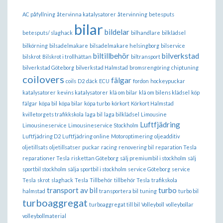
AC påfyllning
återvinna katalysatorer
återvinning
betesputs
bilar
bildelar
betesputs/ slaghack
bilhandlare
bilklädsel
bilkörning
bilsadelmakare
bilsadelmakare helsingborg
bilservice
biltillbehör
bilverkstad
bilskrot
Bilskrot i trollhättan
biltransport
bilverkstad Göteborg
bilverkstad Halmstad
bromsrengöring
chiptuning
coilovers
fälgar
coils
D2
däck
ECU
fordon
hockeypuckar
katalysatorer
kevins katalysatorer
klä om bilar
klä om bilens klädsel
köp
fälgar
köpa bil
köpa bilar
köpa turbo
körkort
Körkort Halmstad
kvilletorgets trafikkskola
laga bil
laga bilklädsel
Limousine
Luftfjädring
Limousineservice
Limousineservice Stockholm
Luftfjädring D2
Luftfjädring online
Motoroptimering
oljeadditiv
oljetillsats
oljetillsatser
puckar
racing
renovering bil
reparation Tesla
reparationer Tesla
riskettan Göteborg
sälj premiumbil i stockholm
sälj
sportbil stockholm
sälja sportbil i stockholm
service Göteborg
service
Tesla
skrot
slaghack
Tesla
Tillbehör
tillbehör Tesla
trafikskola
transport av bil
turbo
halmstad
transportera bil
tuning
turbo bil
turboaggregat
turboaggregat till bil
Volleyboll
volleybollar
volleybollmaterial