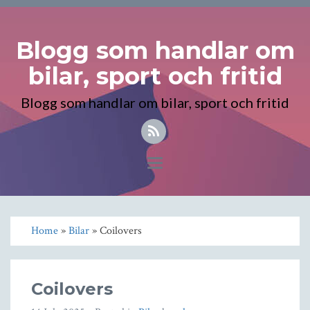
Blogg som handlar om
bilar, sport och fritid
Blogg som handlar om bilar, sport och fritid
Toggle
navigation
Home
»
Bilar
» Coilovers
Coilovers