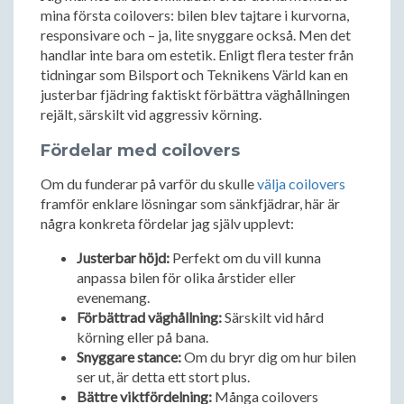
mina första coilovers: bilen blev tajtare i kurvorna,
responsivare och – ja, lite snyggare också. Men det
handlar inte bara om estetik. Enligt flera tester från
tidningar som Bilsport och Teknikens Värld kan en
justerbar fjädring faktiskt förbättra väghållningen
rejält, särskilt vid aggressiv körning.
Fördelar med coilovers
Om du funderar på varför du skulle
välja coilovers
framför enklare lösningar som sänkfjädrar, här är
några konkreta fördelar jag själv upplevt:
Justerbar höjd:
Perfekt om du vill kunna
anpassa bilen för olika årstider eller
evenemang.
Förbättrad väghållning:
Särskilt vid hård
körning eller på bana.
Snyggare stance:
Om du bryr dig om hur bilen
ser ut, är detta ett stort plus.
Bättre viktfördelning:
Många coilovers