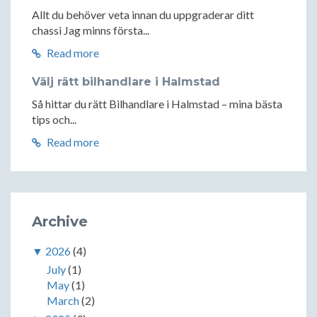
Allt du behöver veta innan du uppgraderar ditt
chassi Jag minns första...
Read more
Välj rätt bilhandlare i Halmstad
Så hittar du rätt Bilhandlare i Halmstad – mina bästa
tips och...
Read more
Archive
▼
2026
(4)
July
(1)
May
(1)
March
(2)