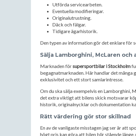
Utförda servicearbeten.
Eventuella modifieringar.
Originalutrustning.
Däck och fälgar.
Tidigare ägarhistorik.
Den typen av information gör det enklare för se
Sälja Lamborghini, McLaren och 
Marknaden för
supersportbilar i Stockholm
fu
begagnatmarknaden. Här handlar det många g
exklusivitet och ett stort samlarintresse.
Om du ska sälja exempelvis en Lamborghini, Mc
det extra viktigt att bilens skick motsvarar k
historik, originalnycklar och dokumentation ka
Rätt värdering gör stor skillnad
En av de vanligaste misstagen jag ser är att spor
högt pris kan göra att bilen blir stående länge,