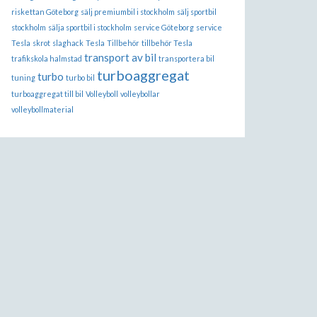
riskettan Göteborg
sälj premiumbil i stockholm
sälj sportbil
stockholm
sälja sportbil i stockholm
service Göteborg
service
Tesla
skrot
slaghack
Tesla
Tillbehör
tillbehör Tesla
transport av bil
trafikskola halmstad
transportera bil
turboaggregat
turbo
tuning
turbo bil
turboaggregat till bil
Volleyboll
volleybollar
volleybollmaterial