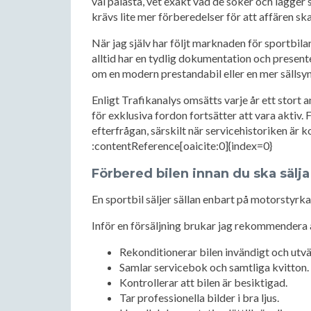
väl pålästa, vet exakt vad de söker och lägger s
krävs lite mer förberedelser för att affären sk
När jag själv har följt marknaden för sportbila
alltid har en tydlig dokumentation och present
om en modern prestandabil eller en mer sällsy
Enligt Trafikanalys omsätts varje år ett stort
för exklusiva fordon fortsätter att vara aktiv.
efterfrågan, särskilt när servicehistoriken är k
:contentReference[oaicite:0]{index=0}
Förbered bilen innan du ska sälja
En sportbil säljer sällan enbart på motorstyrka
Inför en försäljning brukar jag rekommendera 
Rekonditionerar bilen invändigt och utvä
Samlar servicebok och samtliga kvitton.
Kontrollerar att bilen är besiktigad.
Tar professionella bilder i bra ljus.