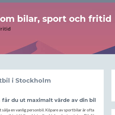
m bilar, sport och fritid
ritid
rtbil i Stockholm
å får du ut maximalt värde av din bil
tt sälja en vanlig personbil. Köpare av sportbilar är ofta