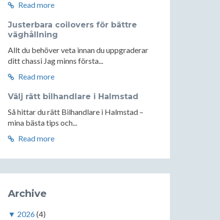
Read more
Justerbara coilovers för bättre
väghållning
Allt du behöver veta innan du uppgraderar
ditt chassi Jag minns första...
Read more
Välj rätt bilhandlare i Halmstad
Så hittar du rätt Bilhandlare i Halmstad –
mina bästa tips och...
Read more
Archive
▼
2026
(4)