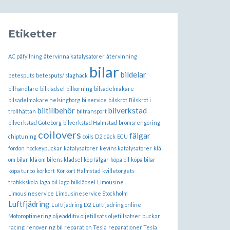
Etiketter
AC påfyllning
återvinna katalysatorer
återvinning
bilar
bildelar
betesputs
betesputs/ slaghack
bilhandlare
bilklädsel
bilkörning
bilsadelmakare
bilsadelmakare helsingborg
bilservice
bilskrot
Bilskrot i
biltillbehör
bilverkstad
trollhättan
biltransport
bilverkstad Göteborg
bilverkstad Halmstad
bromsrengöring
coilovers
fälgar
chiptuning
coils
D2
däck
ECU
fordon
hockeypuckar
katalysatorer
kevins katalysatorer
klä
om bilar
klä om bilens klädsel
köp fälgar
köpa bil
köpa bilar
köpa turbo
körkort
Körkort Halmstad
kvilletorgets
trafikkskola
laga bil
laga bilklädsel
Limousine
Limousineservice
Limousineservice Stockholm
Luftfjädring
Luftfjädring D2
Luftfjädring online
Motoroptimering
oljeadditiv
oljetillsats
oljetillsatser
puckar
racing
renovering bil
reparation Tesla
reparationer Tesla