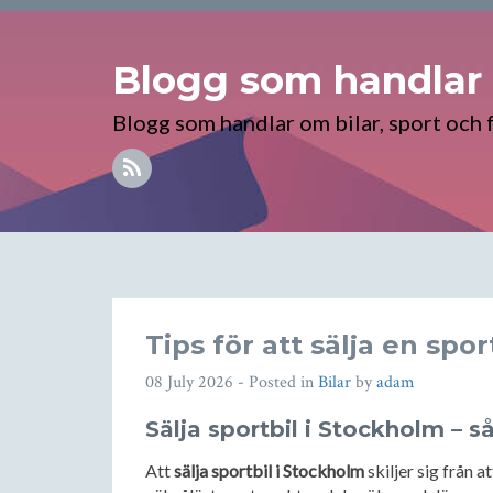
Blogg som handlar o
Blogg som handlar om bilar, sport och f
Tips för att sälja en spo
08 July 2026
- Posted in
Bilar
by
adam
Sälja sportbil i Stockholm – s
Att
sälja sportbil i Stockholm
skiljer sig från a