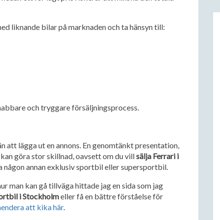
d liknande bilar på marknaden och ta hänsyn till:
 snabbare och tryggare försäljningsprocess.
n att lägga ut en annons. En genomtänkt presentation,
an göra stor skillnad, oavsett om du vill
sälja Ferrari i
ja någon annan exklusiv sportbil eller supersportbil.
ur man kan gå tillväga hittade jag en sida som jag
portbil i Stockholm
eller få en bättre förståelse för
endera att kika här
.