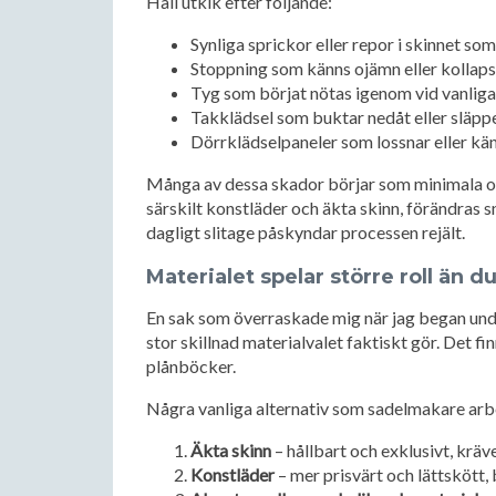
Håll utkik efter följande:
Synliga sprickor eller repor i skinnet som
Stoppning som känns ojämn eller kollapsa
Tyg som börjat nötas igenom vid vanlig
Takklädsel som buktar nedåt eller släpp
Dörrklädselpaneler som lossnar eller kän
Många av dessa skador börjar som minimala och
särskilt konstläder och äkta skinn, förändras s
dagligt slitage påskyndar processen rejält.
Materialet spelar större roll än du
En sak som överraskade mig när jag began unde
stor skillnad materialvalet faktiskt gör. Det finn
plånböcker.
Några vanliga alternativ som sadelmakare arb
Äkta skinn
– hållbart och exklusivt, krä
Konstläder
– mer prisvärt och lättskött, 