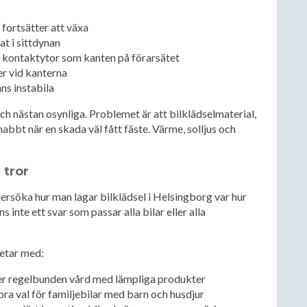
 fortsätter att växa
t i sittdynan
a kontaktytor som kanten på förarsätet
er vid kanterna
ns instabila
 nästan osynliga. Problemet är att bilklädselmaterial,
nabbt när en skada väl fått fäste. Värme, solljus och
 tror
rsöka hur man lagar bilklädsel i Helsingborg var hur
s inte ett svar som passar alla bilar eller alla
etar med:
ver regelbunden vård med lämpliga produkter
bra val för familjebilar med barn och husdjur