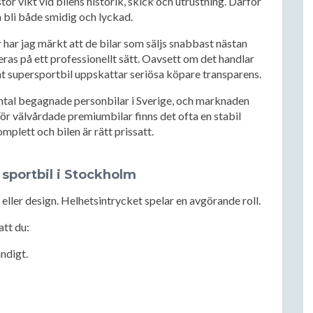
tor vikt vid bilens historik, skick och utrustning. Därför
a bli både smidig och lyckad.
r har jag märkt att de bilar som säljs snabbast nästan
eras på ett professionellt sätt. Oavsett om det handlar
nt supersportbil uppskattar seriösa köpare transparens.
 antal begagnade personbilar i Sverige, och marknaden
 För välvårdade premiumbilar finns det ofta en stabil
omplett och bilen är rätt prissatt.
 sportbil i Stockholm
 eller design. Helhetsintrycket spelar en avgörande roll.
att du:
ndigt.