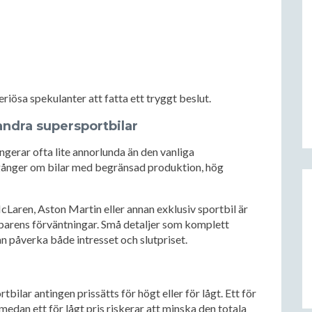
riösa spekulanter att fatta ett tryggt beslut.
andra supersportbilar
ngerar ofta lite annorlunda än den vanliga
ånger om bilar med begränsad produktion, hög
Laren, Aston Martin eller annan exklusiv sportbil är
öparens förväntningar. Små detaljer som komplett
n påverka både intresset och slutpriset.
tbilar antingen prissätts för högt eller för lågt. Ett för
 medan ett för lågt pris riskerar att minska den totala