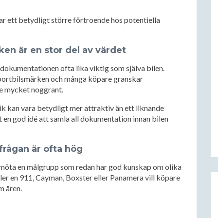
 ett betydligt större förtroende hos potentiella
iken är en stor del av värdet
 dokumentationen ofta lika viktig som själva bilen.
 sportbilsmärken och många köpare granskar
are mycket noggrant.
k kan vara betydligt mer attraktiv än ett liknande
 en god idé att samla all dokumentation innan bilen
frågan är ofta hög
 möta en målgrupp som redan har god kunskap om olika
ler en 911, Cayman, Boxster eller Panamera vill köpare
m åren.
: